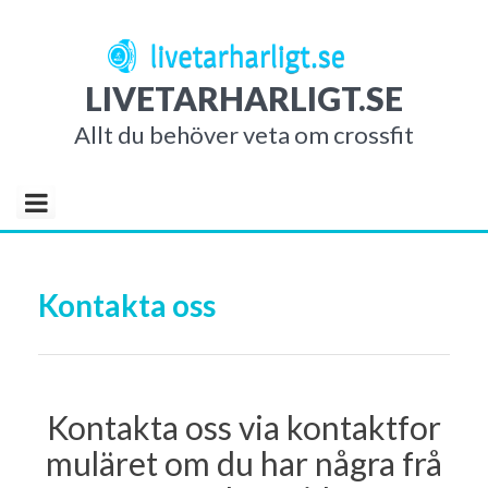
S
k
i
LIVETARHARLIGT.SE
p
t
Allt du behöver veta om crossfit
o
c
o
n
t
Kontakta oss
e
n
t
Kontakta oss via kontaktfor
muläret om du har några frå