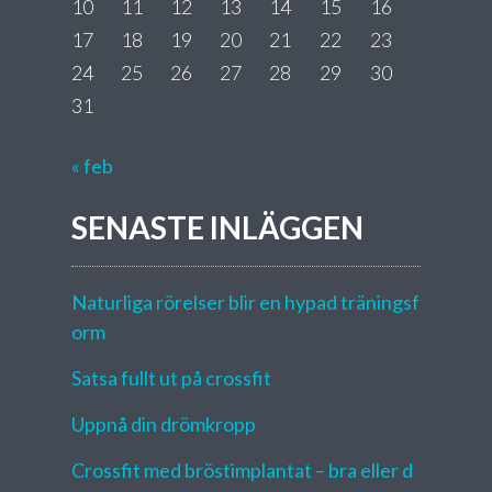
10
11
12
13
14
15
16
17
18
19
20
21
22
23
24
25
26
27
28
29
30
31
« feb
SENASTE INLÄGGEN
Naturliga rörelser blir en hypad träningsf
orm
Satsa fullt ut på crossfit
Uppnå din drömkropp
Crossfit med bröstimplantat – bra eller d