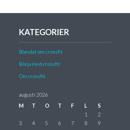
KATEGORIER
Blandat om crossfit
Börja med crossfit
Om crossfit
augusti 2026
M
T
O
T
F
L
S
1
2
3
4
5
6
7
8
9