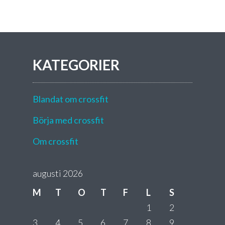
KATEGORIER
Blandat om crossfit
Börja med crossfit
Om crossfit
augusti 2026
M
T
O
T
F
L
S
1
2
3
4
5
6
7
8
9