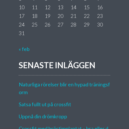
10
11
12
13
14
15
16
17
18
19
20
21
22
23
24
25
26
27
28
29
30
31
« feb
SENASTE INLÄGGEN
Naturliga rörelser blir en hypad träningsf
orm
Satsa fullt ut på crossfit
Uppnå din drömkropp
Crossfit med bröstimplantat – bra eller d