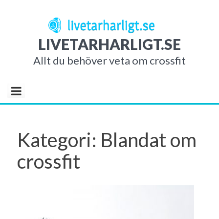
S
k
i
LIVETARHARLIGT.SE
p
t
Allt du behöver veta om crossfit
o
c
o
n
t
Kategori:
Blandat om
e
n
crossfit
t