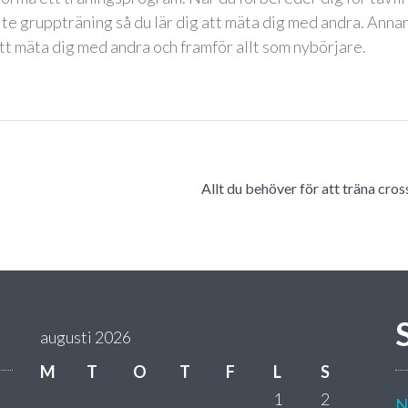
lite gruppträning så du lär dig att mäta dig med andra. Annar
ör att mäta dig med andra och framför allt som nybörjare.
Allt du behöver för att träna cross
augusti 2026
M
T
O
T
F
L
S
1
2
N