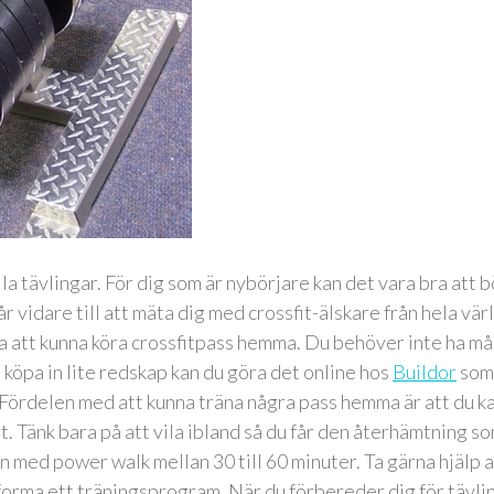
la tävlingar. För dig som är nybörjare kan det vara bra att b
 vidare till att mäta dig med crossfit-älskare från hela vär
a att kunna köra crossfitpass hemma. Du behöver inte ha m
öpa in lite redskap kan du göra det online hos
Buildor
som
Fördelen med att kunna träna några pass hemma är att du k
et. Tänk bara på att vila ibland så du får den återhämtning so
 med power walk mellan 30 till 60 minuter. Ta gärna hjälp 
tforma ett träningsprogram. När du förbereder dig för tävli