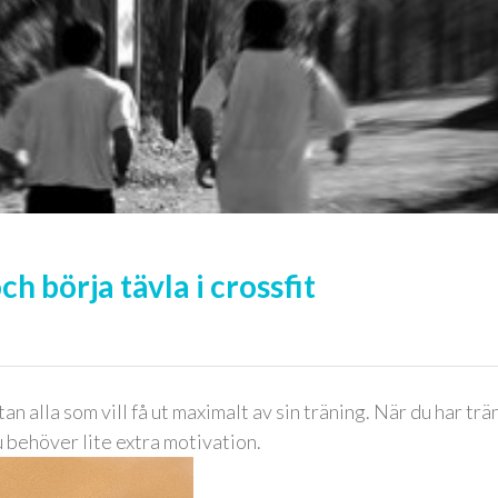
och börja tävla i crossfit
n alla som vill få ut maximalt av sin träning. När du har trä
u behöver lite extra motivation.