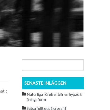
SENASTE INLÄGGEN
nat c
Naturliga rörelser blir en hypad tr
äningsform
Satsa fullt ut på crossfit