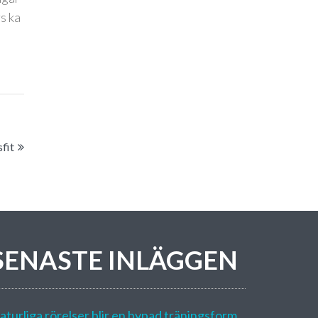
s ka
fit
SENASTE INLÄGGEN
aturliga rörelser blir en hypad träningsform