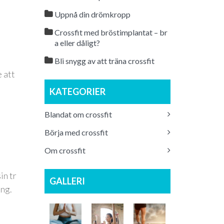
Uppnå din drömkropp
Crossfit med bröstimplantat – br
a eller dåligt?
Bli snygg av att träna crossfit
 att
KATEGORIER
Blandat om crossfit
Börja med crossfit
Om crossfit
in tr
GALLERI
ing.