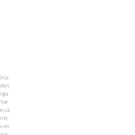
örja
lden.
ånga
 har
an vä
m kr
av en
ngar