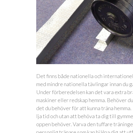
Det finns både nationella och internationel
med mindre nationella tävlingar innan du går
Under förberedelsen kan det vara extra br
maskiner eller redskap hemma. Behöver du k
det du behöver för att kunna träna hemma. 
lja tid och utan att behöva ta dig till gymm
oppen behöver. Varva den tuffare träningen
personlig tränare som kan hjälpa dig att u