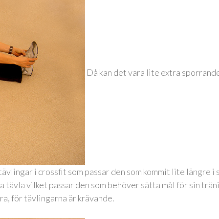
Då kan det vara lite extra sporrande
tävlingar i crossfit som passar den som kommit lite längre i s
a tävla vilket passar den som behöver sätta mål för sin trän
tra, för tävlingarna är krävande.