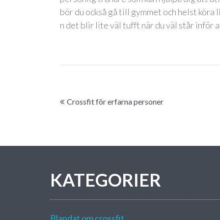
bör du också gå till gymmet och helst köra 
n det blir lite väl tufft när du väl står inf
I
Crossfit för erfarna personer
n
l
ä
g
KATEGORIER
g
s
Blandat om crossfit