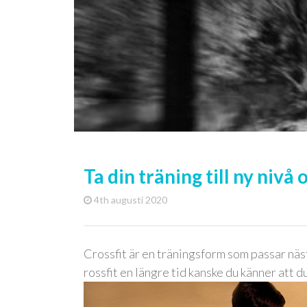
Ta din träning till ny nivå 
4th augusti 2020
Crossfit är en träningsform som passar nästa
rossfit en längre tid kanske du känner att d