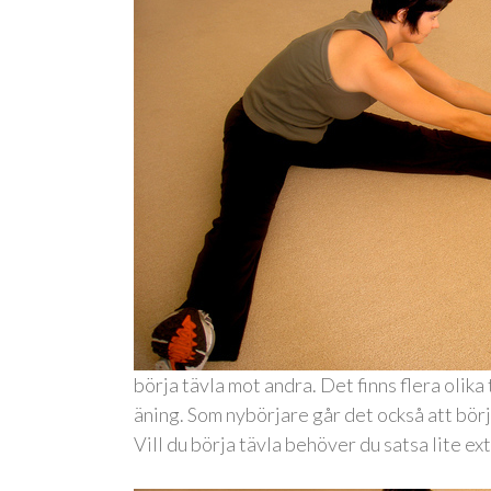
börja tävla mot andra. Det finns flera olika 
äning. Som nybörjare går det också att börj
Vill du börja tävla behöver du satsa lite ex